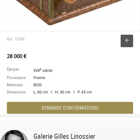
Réf : 97369
SELECTIONNER
28 000 €
Époque :
e
XVII
siècle
Provenance :
France
Materiaux :
BOIS
Dimensions :
X
X
L. 60 cm
H. 36 cm
P. 43 cm
DEMANDE D'INFORMATIONS
Galerie Gilles Linossier