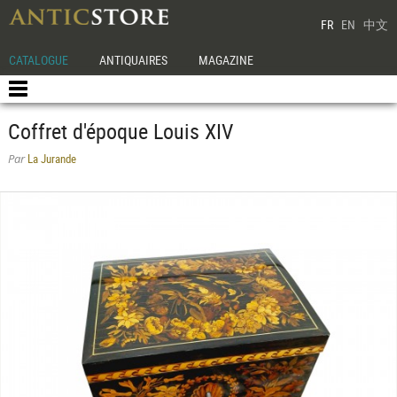
FR
EN
中文
CATALOGUE
ANTIQUAIRES
MAGAZINE
Coffret d'époque Louis XIV
La Jurande
Par