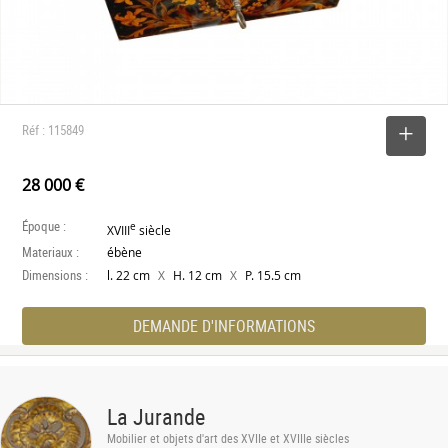
Réf : 115849
SELECTIONNER
28 000 €
Époque :
e
XVIII
siècle
Materiaux :
ébène
Dimensions :
X
X
l. 22 cm
H. 12 cm
P. 15.5 cm
DEMANDE D'INFORMATIONS
La Jurande
Mobilier et objets d'art des XVIIe et XVIIIe siècles