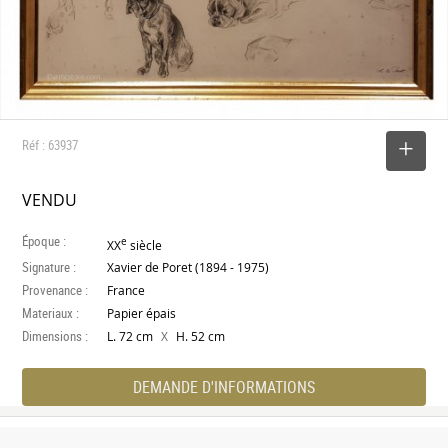
Réf : 63937
SELECTIONNER
VENDU
Époque :
e
XX
siècle
Signature :
Xavier de Poret (1894 - 1975)
Provenance :
France
Materiaux :
Papier épais
Dimensions :
X
L. 72 cm
H. 52 cm
DEMANDE D'INFORMATIONS