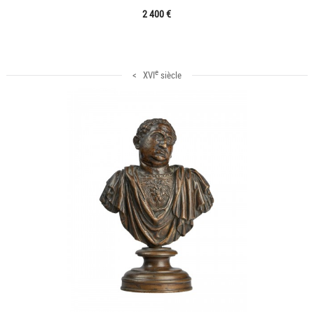
2 400 €
e
< XVI
siècle