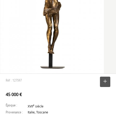
Réf : 127597
SELECTIONNER
45 000 €
Époque :
e
XVII
siècle
Provenance :
Italie, Toscane