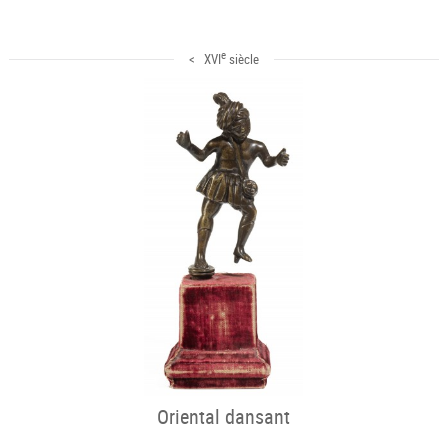
e
< XVI
siècle
Oriental dansant