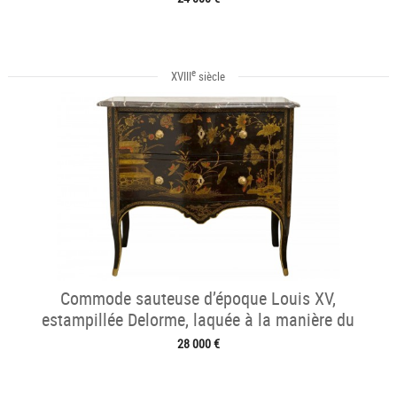
e
XVIII
siècle
Commode sauteuse d’époque Louis XV,
estampillée Delorme, laquée à la manière du
japon
28 000 €