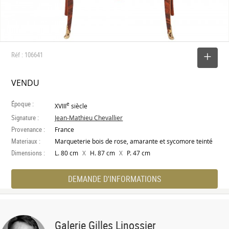
Réf : 106641
SELECTIONNER
VENDU
Époque :
e
XVIII
siècle
Signature :
Jean-Mathieu Chevallier
Provenance :
France
Materiaux :
Marqueterie bois de rose, amarante et sycomore teinté
Dimensions :
X
X
L. 80 cm
H. 87 cm
P. 47 cm
DEMANDE D'INFORMATIONS
Galerie Gilles Linossier