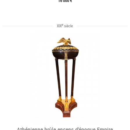
16 000 €
e
XIX
siècle
Athénienne brûle encens d'époque Empire