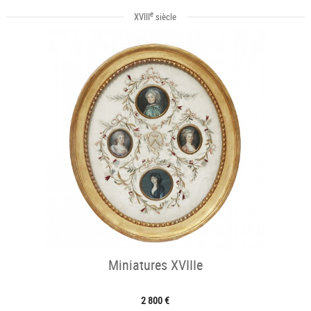
e
XVIII
siècle
Miniatures XVIIIe
2 800 €