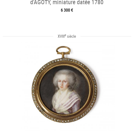
d'AGOTY, miniature datée 1780
6 300 €
e
XVIII
siècle