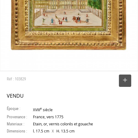
Réf : 103829
SELECTIONNER
VENDU
Époque :
e
XVIII
siècle
Provenance :
France, vers 1775
Materiaux :
Etain, or, vernis colorés et gouache
Dimensions :
X
l. 17.5 cm
H. 13.5 cm