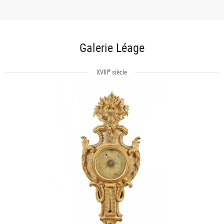
Galerie Léage
e
XVIII
siècle