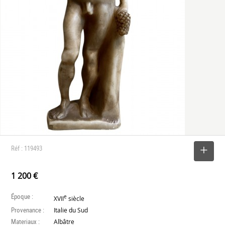
Réf : 119493
SELECTIONNER
1 200 €
Époque :
e
XVII
siècle
Provenance :
Italie du Sud
Materiaux :
Albâtre