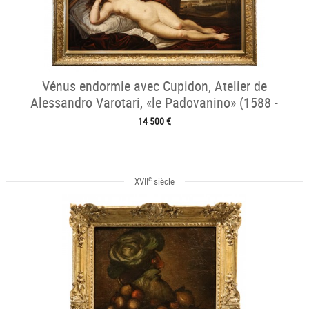
Vénus endormie avec Cupidon, Atelier de
Alessandro Varotari, «le Padovanino» (1588 -
1649)
14 500 €
e
XVII
siècle