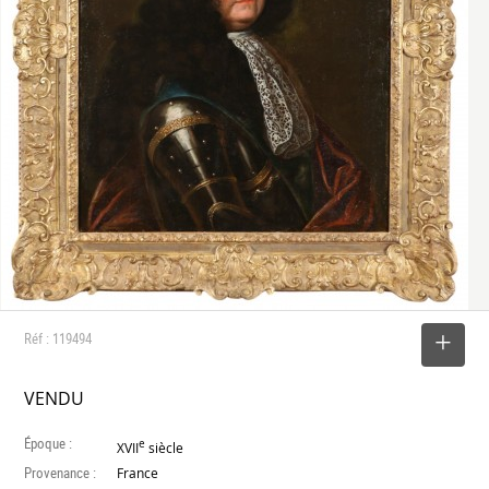
Réf : 119494
SELECTIONNER
VENDU
Époque :
e
XVII
siècle
Provenance :
France