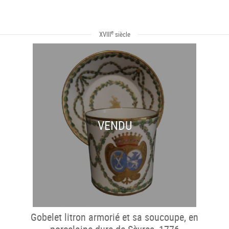
e
XVIII
siècle
VENDU
Gobelet litron armorié et sa soucoupe, en