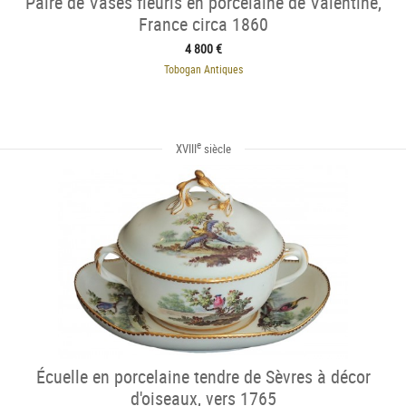
Paire de Vases fleuris en porcelaine de Valentine,
France circa 1860
4 800 €
Tobogan Antiques
e
XVIII
siècle
Écuelle en porcelaine tendre de Sèvres à décor
d'oiseaux, vers 1765