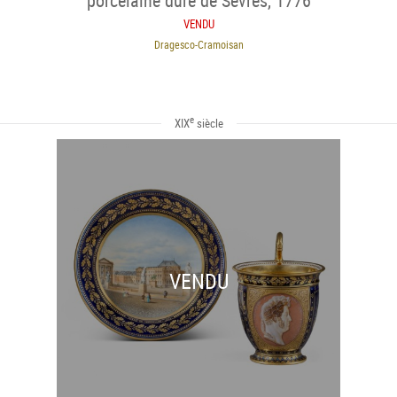
porcelaine dure de Sèvres, 1776
VENDU
Dragesco-Cramoisan
e
XIX
siècle
VENDU