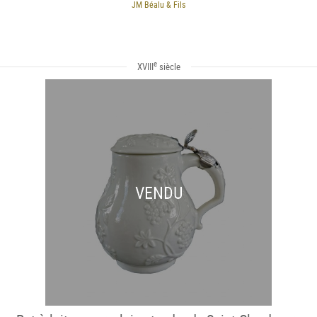
JM Béalu & Fils
e
XVIII
siècle
VENDU