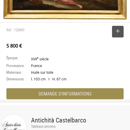
Réf : 126869
SELECTIONNER
5 800 €
Époque :
e
XVII
siècle
Provenance :
France
Materiaux :
Huile sur toile
Dimensions :
X
l. 103 cm
H. 67 cm
DEMANDE D'INFORMATIONS
Antichità Castelbarco
Tableaux anciens