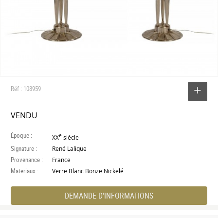
Réf : 108959
SELECTIONNER
VENDU
Époque :
e
XX
siècle
Signature :
René Lalique
Provenance :
France
Materiaux :
Verre Blanc Bonze Nickelé
DEMANDE D'INFORMATIONS