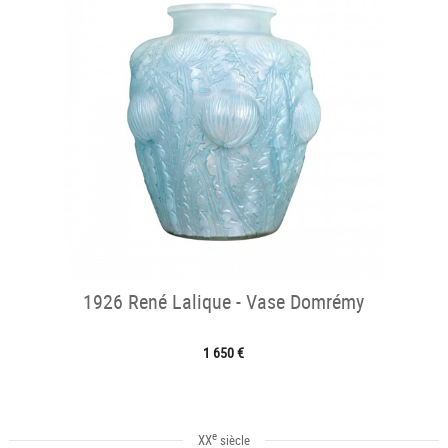
1926 René Lalique - Vase Domrémy
1 650 €
e
XX
siècle