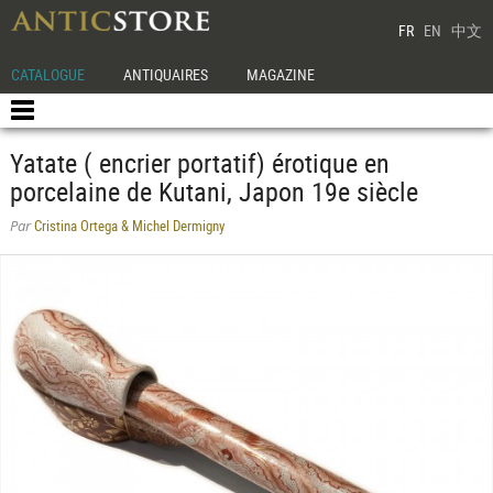
FR
EN
中文
CATALOGUE
ANTIQUAIRES
MAGAZINE
Yatate ( encrier portatif) érotique en
porcelaine de Kutani, Japon 19e siècle
Cristina Ortega & Michel Dermigny
Par