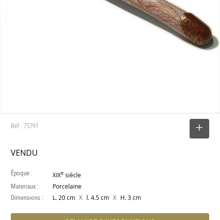
Réf : 75791
SELECTIONNER
VENDU
Époque :
e
XIX
siècle
Materiaux :
Porcelaine
Dimensions :
X
X
L. 20 cm
l. 4.5 cm
H. 3 cm