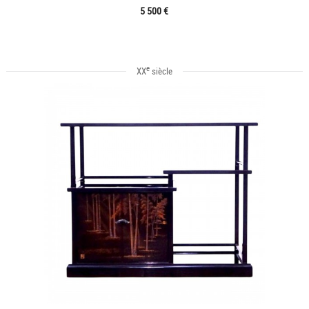
5 500 €
e
XX
siècle