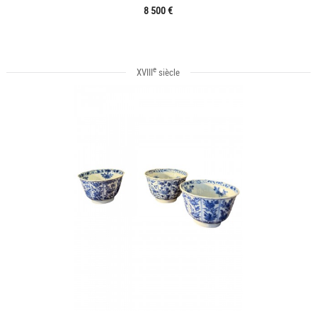
8 500 €
e
XVIII
siècle