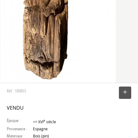
Réf : 100853
SELECTIONNER
VENDU
Époque :
e
<= XVI
siècle
Provenance :
Espagne
Materiaux :
Bois (pin)