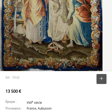
Réf : 70142
SELECTIONNER
13 500 €
Époque :
e
XVII
siècle
Provenance :
France, Aubusson