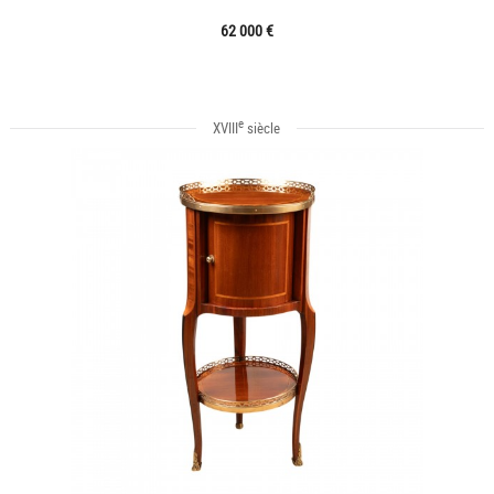
62 000 €
e
XVIII
siècle