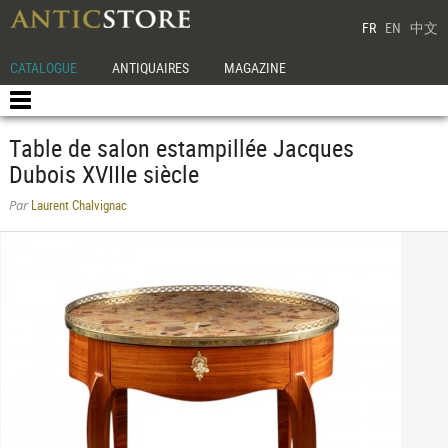
FR
EN
中文
CATALOGUE
ANTIQUAIRES
MAGAZINE
Table de salon estampillée Jacques
Dubois XVIIIe siècle
Laurent Chalvignac
Par