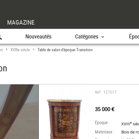
MAGAZINE
Nouveautés
Catégories
Épo
on
XVIIIe siècle
Table de salon d'époque Transition
>
>
on
Réf : 127517
35 000 €
Époque :
e
XVIII
siè
Materiaux :
Bois de r