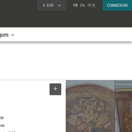
€
EUR
FR
EN
中文
CONNEXION
ques
SELECTIONNER
cle
ose