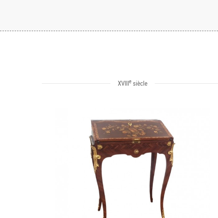
e
XVIII
siècle