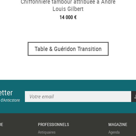
Chiffonnière tambour attribuée à André
Louis Gilbert
14 000 €
Table & Guéridon Transition
tter
 d'Anticstore
UE
PROFESSIONNELS
MAGAZINE
Antiquaires
Agenda