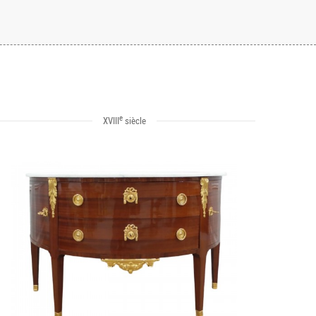
e
XVIII
siècle