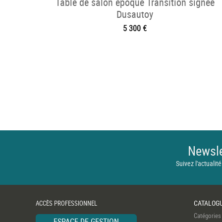
Table de salon époque Transition signée
Dusautoy
5 300 €
Newsle
Suivez l'actualité
CATALOG
ACCÈS PROFESSIONNEL
Catégories
ESPACE DE GESTION