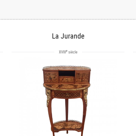
La Jurande
e
XVIII
siècle