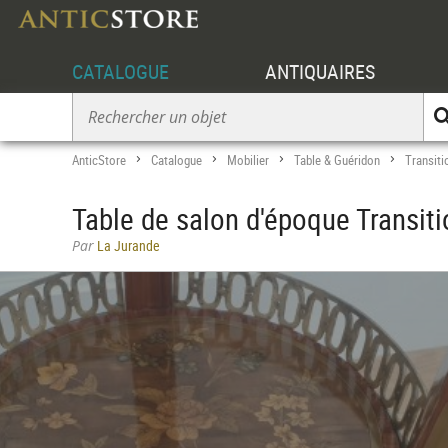
CATALOGUE
ANTIQUAIRES
AnticStore
Catalogue
Mobilier
Table & Guéridon
Transiti
>
>
>
>
Table de salon d'époque Transiti
Par
La Jurande