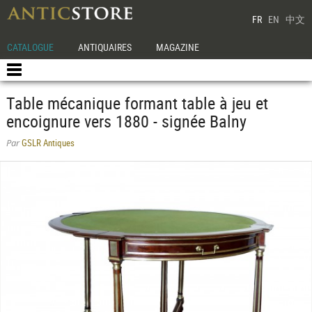
FR
EN
中文
CATALOGUE
ANTIQUAIRES
MAGAZINE
Table mécanique formant table à jeu et
encoignure vers 1880 - signée Balny
GSLR Antiques
Par