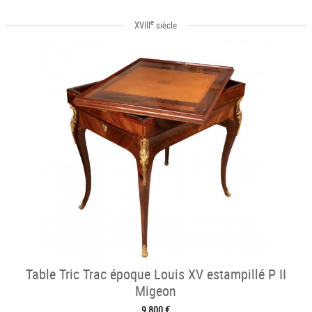
e
XVIII
siècle
Table Tric Trac époque Louis XV estampillé P II
Migeon
9 800 €