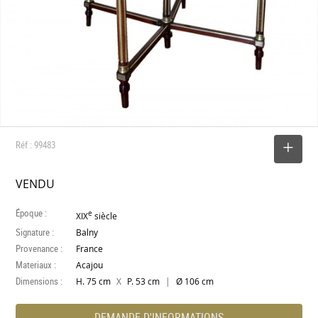
Réf : 99483
SELECTIONNER
VENDU
Époque :
e
XIX
siècle
Signature :
Balny
Provenance :
France
Materiaux :
Acajou
Dimensions :
X
|
H. 75 cm
P. 53 cm
Ø 106 cm
DEMANDE D'INFORMATIONS