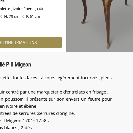
ris
olette , ivoire ébène , cuir
H. 79 cm
P. 61 cm
X
X
E D'INFORMATIONS
lé P II Migeon
lette ,toutes faces , à cotés légèrement incurvés ,pieds
ir centré par une marqueterie d'entrelacs en frisage .
on poussoir ;il présente sur son envers un feutre pour
 en ivoire et ébène .
ntrées de serrures ;serrures d’origine.
re II Migeon 1701- 1758 .
ns blancs , 2 dés