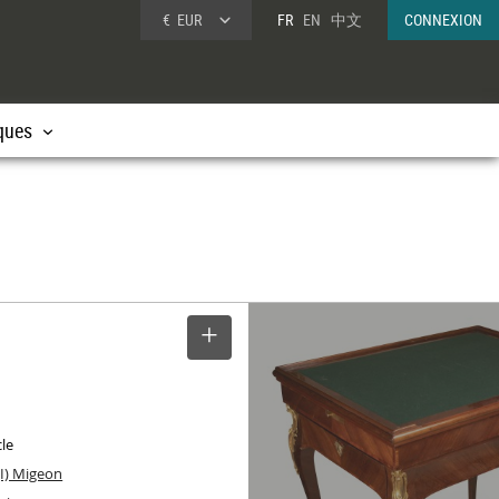
€
EUR
FR
EN
中文
CONNEXION
ques
SELECTIONNER
cle
 (I) Migeon