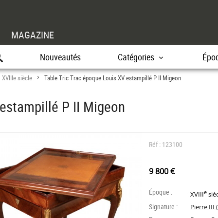
MAGAZINE
Nouveautés
Catégories
Épo
XVIIIe siècle
Table Tric Trac époque Louis XV estampillé P II Migeon
>
>
estampillé P II Migeon
Réf : 123100
9 800 €
Époque :
e
XVIII
siè
Signature :
Pierre III