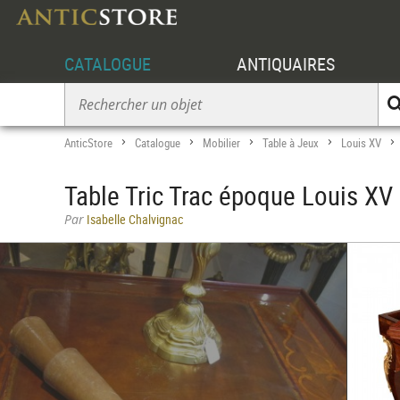
CATALOGUE
ANTIQUAIRES
AnticStore
Catalogue
Mobilier
Table à Jeux
Louis XV
>
>
>
>
Table Tric Trac époque Louis XV 
Par
Isabelle Chalvignac