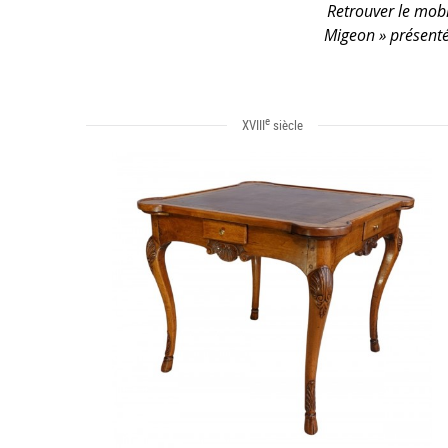
Retrouver le mobil
Migeon » présenté
e
XVIII
siècle