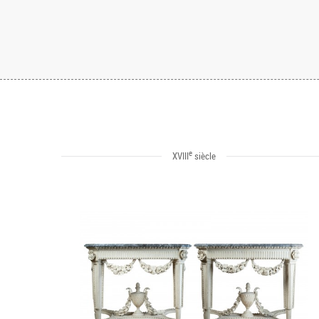
e
XVIII
siècle