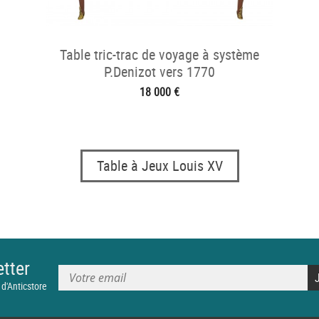
Table tric-trac de voyage à système
P.Denizot vers 1770
18 000 €
Table à Jeux Louis XV
tter
 d'Anticstore