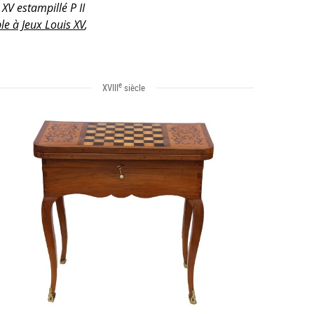
 XV estampillé P II
le à Jeux Louis XV
,
e
XVIII
siècle