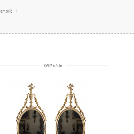
tampillé
e
XVIII
siècle