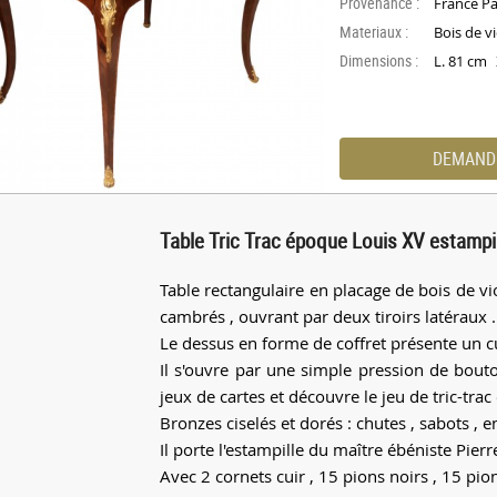
Provenance :
France Pa
Materiaux :
Bois de vi
Dimensions :
L. 81 cm
DEMAND
Table Tric Trac époque Louis XV estampil
Table rectangulaire en placage de bois de vio
cambrés , ouvrant par deux tiroirs latéraux .
Le dessus en forme de coffret présente un cu
Il s'ouvre par une simple pression de bout
jeux de cartes et découvre le jeu de tric-trac
Bronzes ciselés et dorés : chutes , sabots , e
Il porte l'estampille du maître ébéniste Pier
Avec 2 cornets cuir , 15 pions noirs , 15 pio