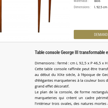
Materiaux :
Bois
Dimensions :
l. 92.5 c
DEMAND
Table console George III transformable en
Dimensions : fermé : cm L 92,5 x P 46,5 x H 
Cette table console raffinée peut être trans
au début du XIXe siècle, à l’époque de Geor
d’élégantes marqueteries à la couleur bois 
grand effet décoratif.
Le plan de la console, de forme rectangul
marqueteries qui créent un cadre périmé
l’intérieur trois ovales, des natures morte