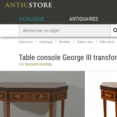
CATALOGUE
ANTIQUAIRES
AnticStore
Catalogue
Mobilier
Table à Jeux
XIXe siècle
>
>
>
>
Table console George III transfo
Par
Brozzetti Antichità