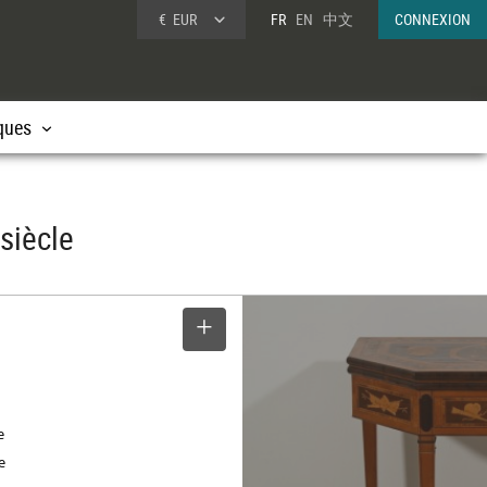
€
EUR
FR
EN
中文
CONNEXION
ques
siècle
SELECTIONNER
e
e