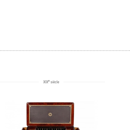
e
XIX
siècle