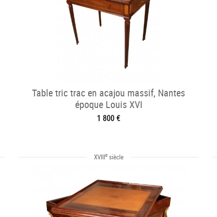
Table tric trac en acajou massif, Nantes
époque Louis XVI
1 800 €
e
XVIII
siècle