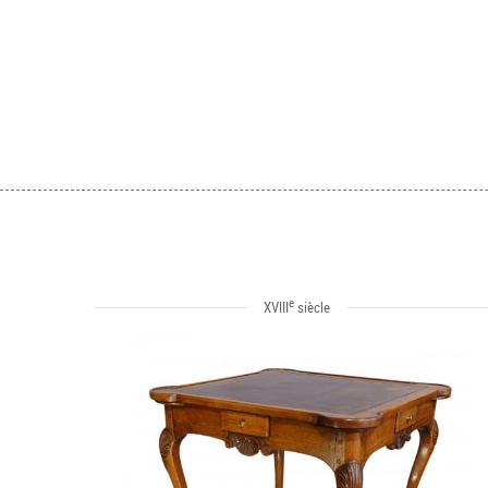
e
XVIII
siècle