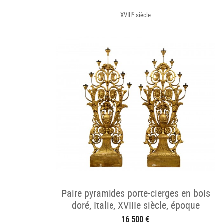
e
XVIII
siècle
Paire pyramides porte-cierges en bois
doré, Italie, XVIIIe siècle, époque
néoclassiqu
16 500 €