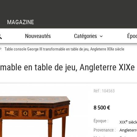
MAGAZINE
Nouveautés
Catégories
Épo
Table console George III transformable en table de jeu, Angleterre XIXe siècle
>
rmable en table de jeu, Angleterre XIXe 
Réf : 104563
8 500 €
Époque :
e
XIX
siècl
Provenance :
Angleterr