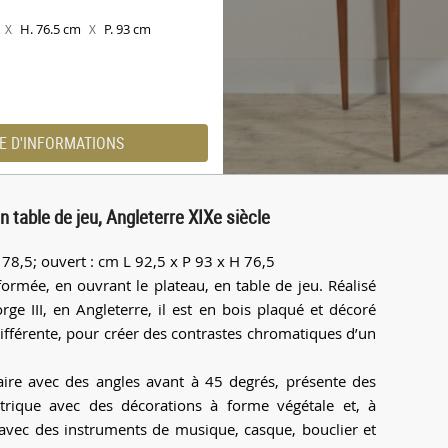
m
H. 76.5 cm
P. 93 cm
X
X
E D'INFORMATIONS
 table de jeu, Angleterre XIXe siècle
78,5; ouvert : cm L 92,5 x P 93 x H 76,5
formée, en ouvrant le plateau, en table de jeu. Réalisé
ge III, en Angleterre, il est en bois plaqué et décoré
différente, pour créer des contrastes chromatiques d’un
aire avec des angles avant à 45 degrés, présente des
trique avec des décorations à forme végétale et, à
s avec des instruments de musique, casque, bouclier et