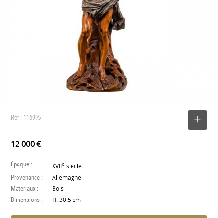
Réf : 116995
SELECTIONNER
12 000 €
Époque :
e
XVII
siècle
Provenance :
Allemagne
Materiaux :
Bois
Dimensions :
H. 30.5 cm