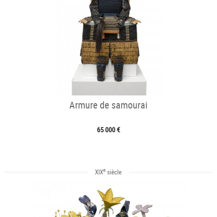
Armure de samourai
65 000 €
e
XIX
siècle