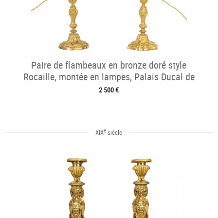
Paire de flambeaux en bronze doré style
Rocaille, montée en lampes, Palais Ducal de
Nevers vers 1820
2 500 €
e
XIX
siècle