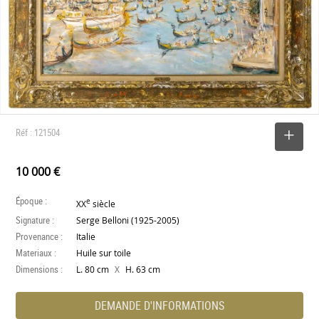
Réf : 121504
SELECTIONNER
10 000 €
Époque :
e
XX
siècle
Signature :
Serge Belloni (1925-2005)
Provenance :
Italie
Materiaux :
Huile sur toile
Dimensions :
X
L. 80 cm
H. 63 cm
DEMANDE D'INFORMATIONS