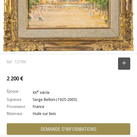
Réf : 127184
SELECTIONNER
2 200 €
Époque :
e
XX
siècle
Signature :
Serge Belloni (1925-2005)
Provenance :
France
Materiaux :
Huile sur bois
DEMANDE D'INFORMATIONS