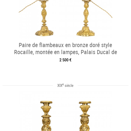
Paire de flambeaux en bronze doré style
Rocaille, montée en lampes, Palais Ducal de
Nevers vers 1820
2 500 €
e
XIX
siècle