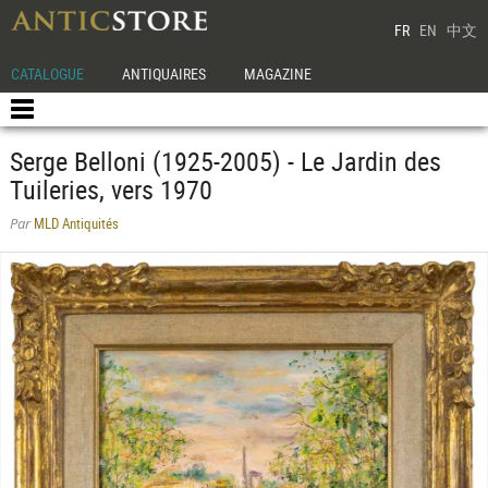
FR
EN
中文
CATALOGUE
ANTIQUAIRES
MAGAZINE
Serge Belloni (1925-2005) - Le Jardin des
Tuileries, vers 1970
MLD Antiquités
Par