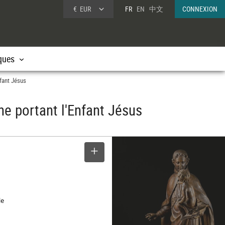
€
EUR
FR
EN
中文
CONNEXION
ques
nfant Jésus
ne portant l'Enfant Jésus
SELECTIONNER
le