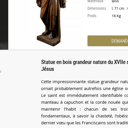
Materiaux :
Bois
Dimensions :
l. 71 cm
Poids :
16 Kg
DEMAND
Statue en bois grandeur nature du XVIIe s
Jésus
s
Cette impressionnante statue grandeur nat
ornait probablement autrefois une église o
Le saint est immédiatement identifiable 
manteau à capuchon et la corde nouée qui c
maintenir l'habit : chacun de ses tr
fondamentaux, à savoir la chasteté, l'obéi
dernier vœu que les Franciscains sont tradi