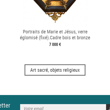
Portraits de Marie et Jésus, verre
églomisé (fixé).Cadre bois et bronze
doré.17° sièc
7 000 €
Art sacré, objets religieux
tter