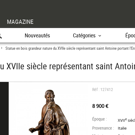
MAGAZINE
Nouveautés
Catégories
Épo
Statue en bois grandeur nature du XVIIe siècle représentant saint Antoine portant l'E
>
u XVIIe siècle représentant saint Antoi
Réf : 127412
8 900 €
Époque :
e
XVII
sièc
Provenance :
Italie