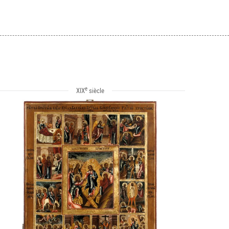
e
XIX
siècle