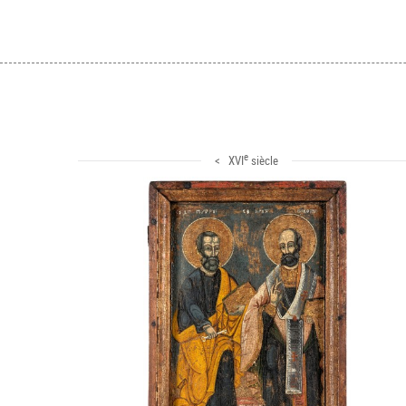
e
< XVI
siècle