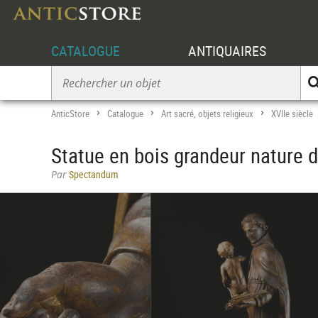
CATALOGUE
ANTIQUAIRES
AnticStore
Catalogue
Art sacré, objets religieux
XVIIe siècle
>
>
>
Statue en bois grandeur nature d
Par
Spectandum