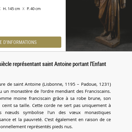
H. 145 cm
P. 40 cm
X
X
E D'INFORMATIONS
iècle représentant saint Antoine portant l'Enfant
ure de saint Antoine (Lisbonne, 1195 – Padoue, 1231)
u un monastère de l'ordre mendiant des Franciscains.
comme moine franciscain grâce à sa robe brune, son
eint sa taille. Cette corde ne sert pas uniquement à
ois nœuds symbolise l'un des vœux monastiques
ssance et la pauvreté. C'est également en raison de ce
tionnellement représentés pieds nus.