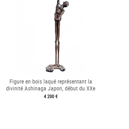
Figure en bois laqué représentant la
divinité Ashinaga Japon, début du XXe
siècle
4 200 €