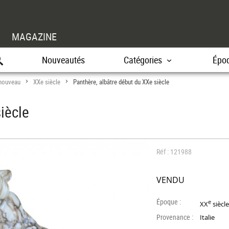
MAGAZINE
Nouveautés
Catégories
Épo
 nouveau
XXe siècle
Panthère, albâtre début du XXe siècle
>
>
iècle
Réf : 121988
VENDU
Époque :
e
XX
siècl
Provenance :
Italie