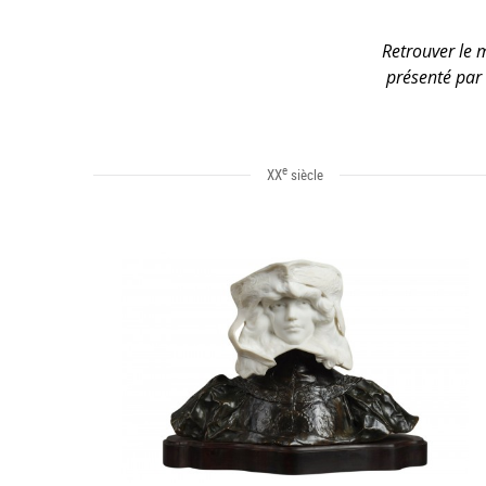
Retrouver le m
présenté par 
e
XX
siècle