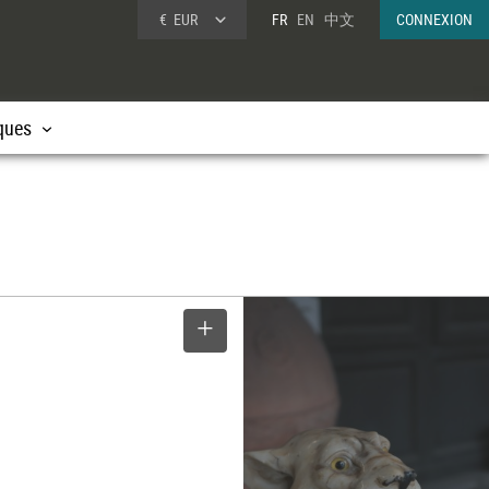
€
EUR
FR
EN
中文
CONNEXION
ques
SELECTIONNER
e