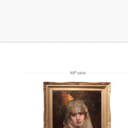
e
XIX
siècle