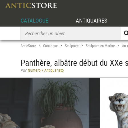
CATALOGUE
ANTIQUAIRES
AnticStore
Catalogue
Sculpture
Sculpture en Marbre
Art
>
>
>
>
Panthère, albâtre début du XXe s
Par
Numero 7 Antiquariato