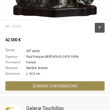
Réf : 127225
SELECTIONNER
42 000 €
Époque :
e
XX
siècle
Signature :
Paul François BERTHOUD (1870-1939)
Provenance :
France
Materiaux :
Marbre, bronze
Dimensions :
L. 54.5 cm
DEMANDE D'INFORMATIONS
Galerie Tourbillon