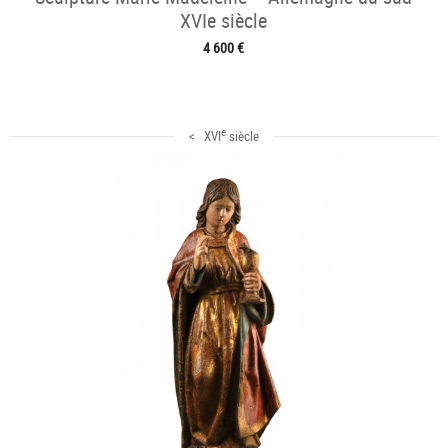
XVIe siècle
4 600 €
e
< XVI
siècle