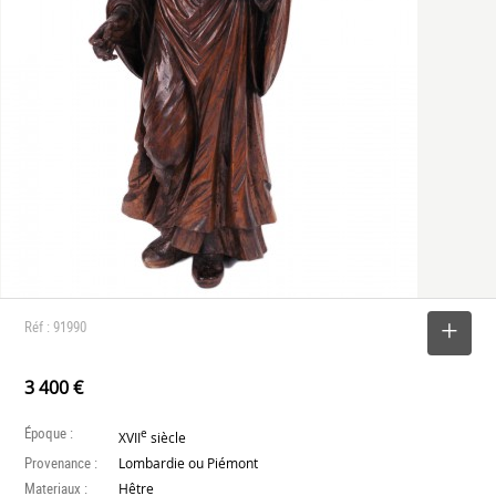
Réf : 91990
SELECTIONNER
3 400 €
Époque :
e
XVII
siècle
Provenance :
Lombardie ou Piémont
Materiaux :
Hêtre