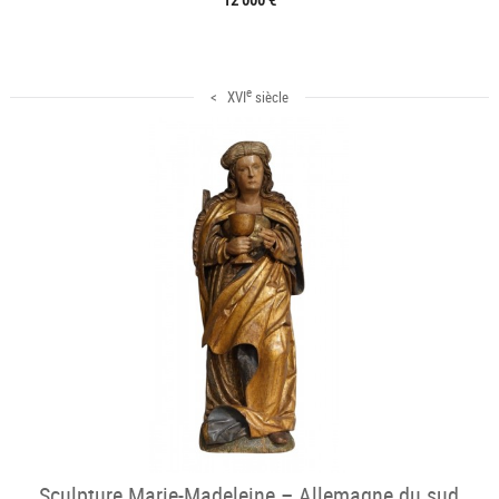
e
< XVI
siècle
Sculpture Marie-Madeleine – Allemagne du sud