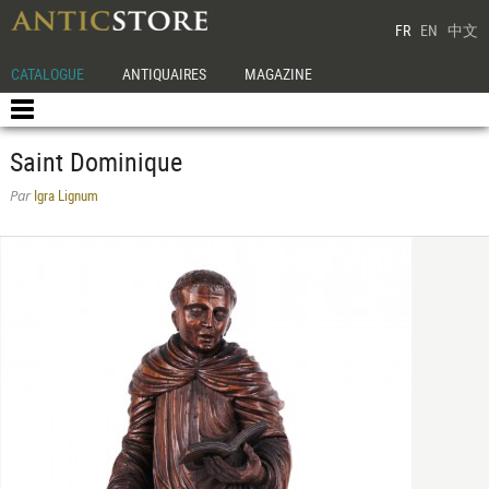
FR
EN
中文
CATALOGUE
ANTIQUAIRES
MAGAZINE
Saint Dominique
Igra Lignum
Par