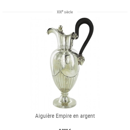
e
XIX
siècle
Aiguière Empire en argent