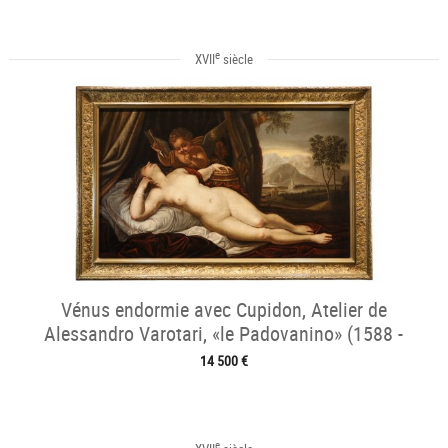
e
XVII
siècle
Vénus endormie avec Cupidon, Atelier de
Alessandro Varotari, «le Padovanino» (1588 -
1649)
14 500 €
e