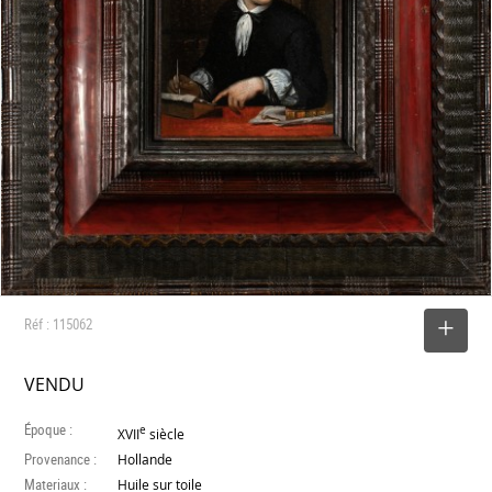
Réf : 115062
SELECTIONNER
VENDU
Époque :
e
XVII
siècle
Provenance :
Hollande
Materiaux :
Huile sur toile