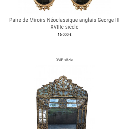
Paire de Miroirs Néoclassique anglais George III
XVIIIe siècle
16 000 €
e
XVII
siècle