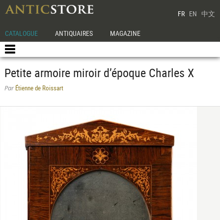
FR
EN
中文
CATALOGUE
ANTIQUAIRES
MAGAZINE
Petite armoire miroir d’époque Charles X
Étienne de Roissart
Par