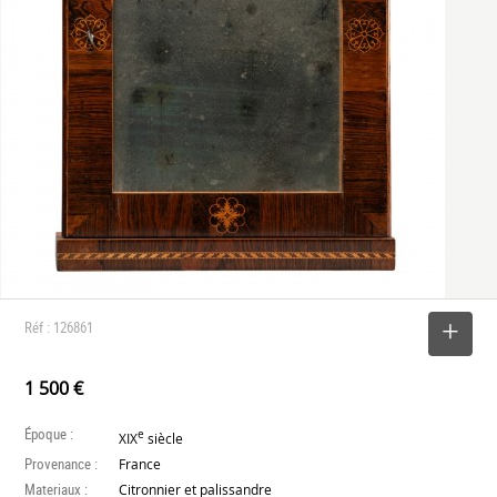
Réf : 126861
SELECTIONNER
1 500 €
Époque :
e
XIX
siècle
Provenance :
France
Materiaux :
Citronnier et palissandre