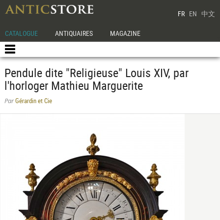
FR
EN
中文
CATALOGUE
ANTIQUAIRES
MAGAZINE
Pendule dite "Religieuse" Louis XIV, par
l'horloger Mathieu Marguerite
Gérardin et Cie
Par