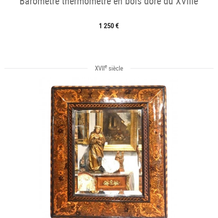
Baromètre thermomètre en bois doré du XVIIIe
1 250 €
e
XVII
siècle