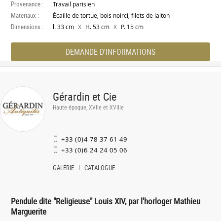
Provenance :
Travail parisien
Materiaux :
Écaille de tortue, bois noirci, filets de laiton
Dimensions :
X
X
l. 33 cm
H. 53 cm
P. 15 cm
DEMANDE D'INFORMATIONS
Gérardin et Cie
Haute époque, XVIIe et XVIIIe
+33 (0)4 78 37 61 49
+33 (0)6 24 24 05 06
GALERIE
CATALOGUE
Pendule dite "Religieuse" Louis XIV, par l'horloger Mathieu
Marguerite