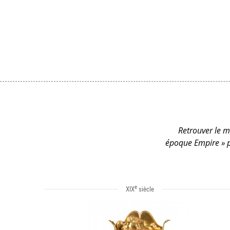
Retrouver le m
époque Empire » p
e
XIX
siècle