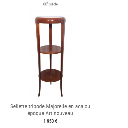
e
XX
siècle
Sellette tripode Majorelle en acajou
époque Art nouveau
1 950 €