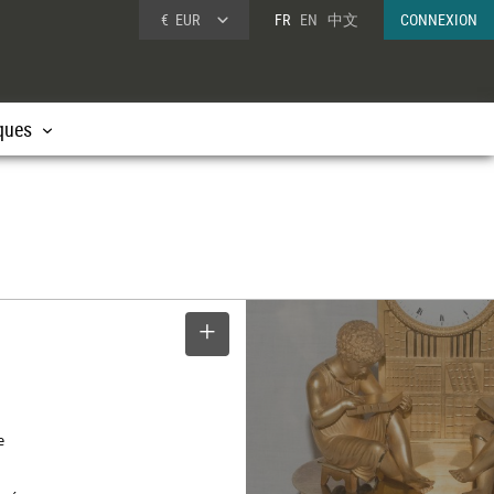
€
EUR
FR
EN
中文
CONNEXION
ques
SELECTIONNER
e