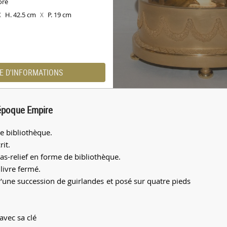
oré
H. 42.5 cm
P. 19 cm
X
X
E D'INFORMATIONS
 époque Empire
e bibliothèque.
rit.
bas-relief en forme de bibliothèque.
livre fermé.
’une succession de guirlandes et posé sur quatre pieds
avec sa clé