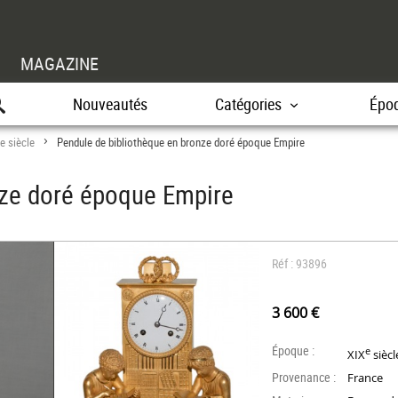
MAGAZINE
Nouveautés
Catégories
Épo
e siècle
Pendule de bibliothèque en bronze doré époque Empire
>
nze doré époque Empire
Réf : 93896
3 600 €
Époque :
e
XIX
siècl
Provenance :
France