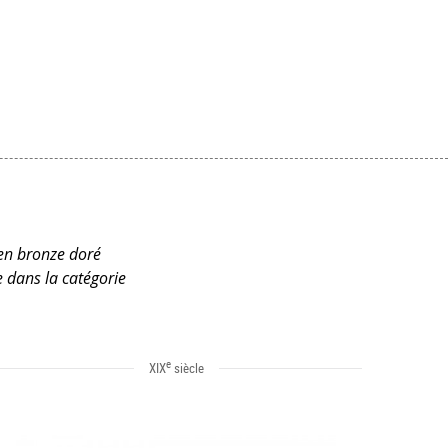
 en bronze doré
 dans la catégorie
e
XIX
siècle