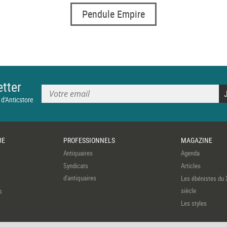
Pendule Empire
tter
 d'Anticstore
UE
PROFESSIONNELS
MAGAZINE
Antiquaires
Agenda
Syndicats
Articles
d'antiquaires
Les ébénistes du 
siècle
s
Les styles