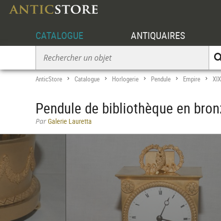
CATALOGUE
ANTIQUAIRES
AnticStore
Catalogue
Horlogerie
Pendule
Empire
XIX
>
>
>
>
>
Pendule de bibliothèque en bro
Par
Galerie Lauretta