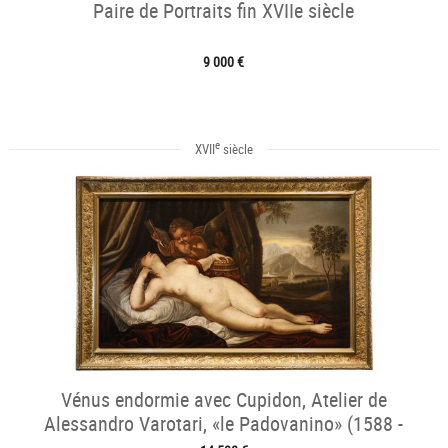
Paire de Portraits fin XVIIe siècle
9 000 €
e
XVII
siècle
Vénus endormie avec Cupidon, Atelier de
Alessandro Varotari, «le Padovanino» (1588 -
1649)