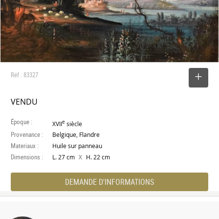
Réf : 83327
SELECTIONNER
VENDU
Époque :
e
XVII
siècle
Provenance :
Belgique, Flandre
Materiaux :
Huile sur panneau
Dimensions :
X
L. 27 cm
H. 22 cm
DEMANDE D'INFORMATIONS