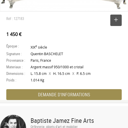
Réf : 127183
SELECTIONNER
1 450 €
Époque :
e
XIX
siècle
Signature :
Quentin BASCHELET
Provenance :
Paris, France
Materiaux :
Argent massif 950/1000 et cristal
Dimensions :
X
X
L. 15.8 cm
H. 16.5 cm
P. 6.5 cm
Poids :
1.014 Kg
DEMANDE D'INFORMATIONS
Baptiste Jamez Fine Arts
Orfèvrerie, objets d'art et mobilier