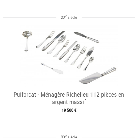
e
XX
siècle
Puiforcat - Ménagère Richelieu 112 pièces en
argent massif
19 500 €
e
XX
siècle