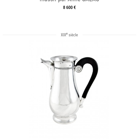
8 600 €
e
XIX
siècle