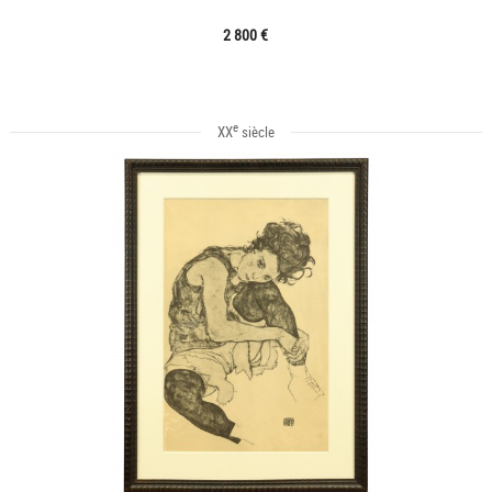
2 800 €
e
XX
siècle