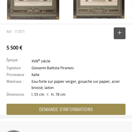
Réf : 117871
SELECTIONNER
5 500 €
Époque :
e
XVIII
siècle
Signature :
Giovanni Battista Piranesi
Provenance :
Italie
Materiaux :
Eau-forte sur papier verger, gouache sur papier, acier
brossé, laiton
Dimensions :
X
l. 55 cm
H. 78 cm
DEMANDE D'INFORMATIONS