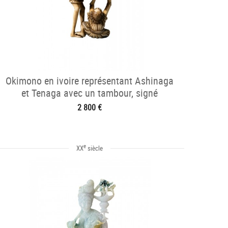
Okimono en ivoire représentant Ashinaga
et Tenaga avec un tambour, signé
Hidemasa
2 800 €
e
XX
siècle