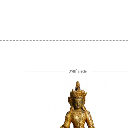
e
XVIII
siècle