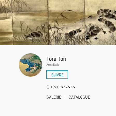
Tora Tori
Arts d'Asie
SUIVRE
0610632526
GALERIE
CATALOGUE