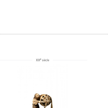
e
XIX
siècle