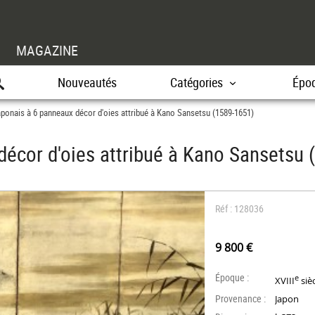
MAGAZINE
Nouveautés
Catégories
Épo
aponais à 6 panneaux décor d'oies attribué à Kano Sansetsu (1589-1651)
décor d'oies attribué à Kano Sansetsu 
Réf : 128036
9 800 €
Époque :
e
XVIII
siè
Provenance :
Japon