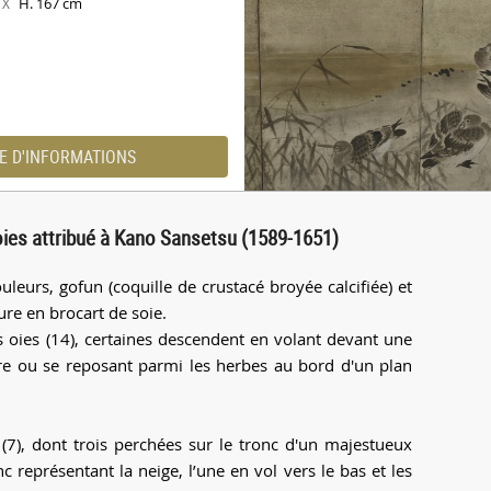
H. 167 cm
X
E D'INFORMATIONS
oies attribué à Kano Sansetsu (1589-1651)
leurs, gofun (coquille de crustacé broyée calcifiée) et
re en brocart de soie.
 oies (14), certaines descendent en volant devant une
ure ou se reposant parmi les herbes au bord d'un plan
 (7), dont trois perchées sur le tronc d'un majestueux
 représentant la neige, l’une en vol vers le bas et les