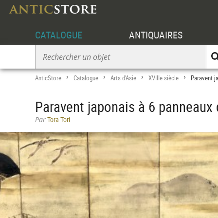
CATALOGUE
ANTIQUAIRES
AnticStore
Catalogue
Arts d'Asie
XVIIIe siècle
Paravent j
>
>
>
>
Paravent japonais à 6 panneaux 
Par
Tora Tori