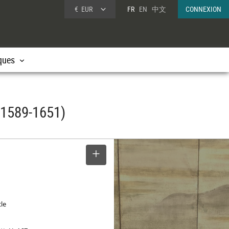
€
EUR
FR
EN
中文
CONNEXION
ques
(1589-1651)
SELECTIONNER
cle