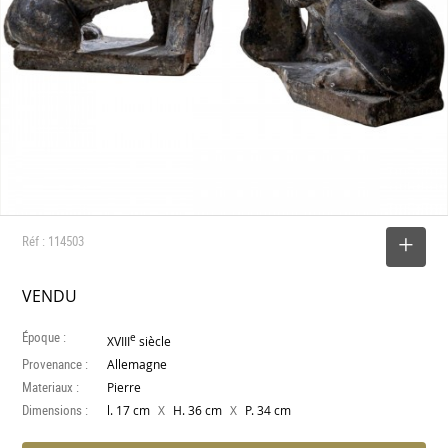
Réf : 114503
SELECTIONNER
VENDU
Époque :
e
XVIII
siècle
Provenance :
Allemagne
Materiaux :
Pierre
Dimensions :
X
X
l. 17 cm
H. 36 cm
P. 34 cm