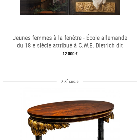
Jeunes femmes à la fenêtre - École allemande
du 18 e siècle attribué à C.W.E. Dietrich dit
Dietricy
12 000 €
e
XIX
siècle