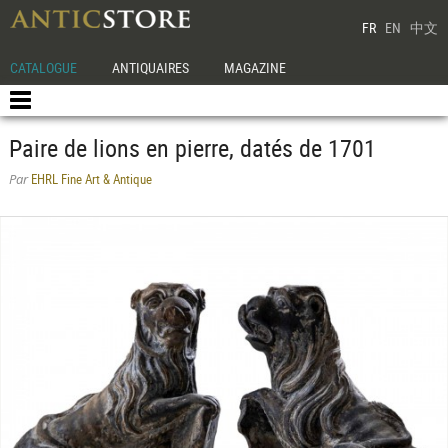
FR
EN
中文
CATALOGUE
ANTIQUAIRES
MAGAZINE
Paire de lions en pierre, datés de 1701
EHRL Fine Art & Antique
Par