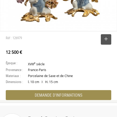
Réf : 126979
SELECTIONNER
12 500 €
Époque :
e
XVIII
siècle
Provenance :
France-Paris
Materiaux :
Porcelaine de Saxe et de Chine
Dimensions :
X
l. 10 cm
H. 15 cm
DEMANDE D'INFORMATIONS