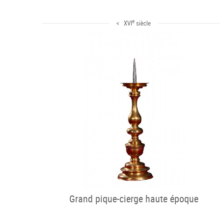
e
< XVI
siècle
Grand pique-cierge haute époque