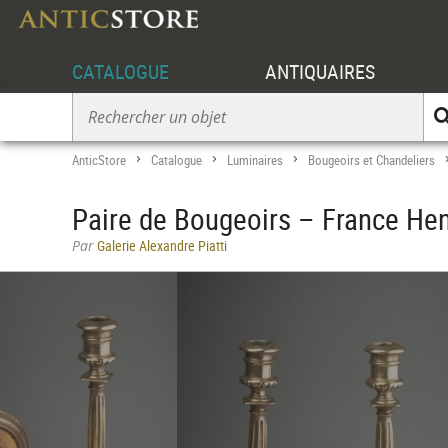
CATALOGUE
ANTIQUAIRES
AnticStore
Catalogue
Luminaires
Bougeoirs et Chandeliers
>
>
>
Paire de Bougeoirs – France Henr
Par
Galerie Alexandre Piatti