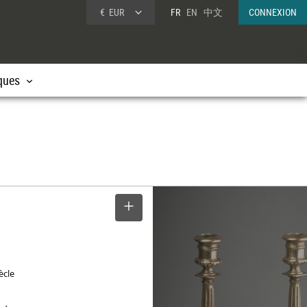
€
EUR
FR
EN
中文
CONNEXION
ques
SELECTIONNER
ècle