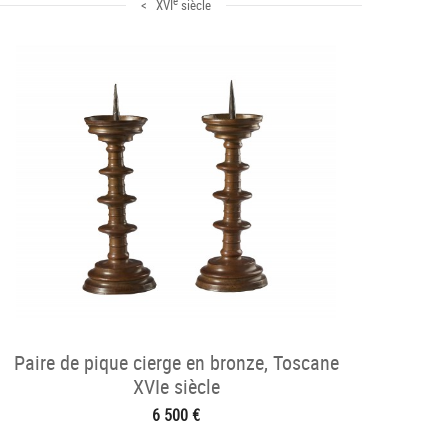
e
< XVI
siècle
Paire de pique cierge en bronze, Toscane
XVIe siècle
6 500 €