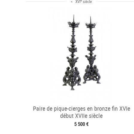
e
< XVI
siècle
Paire de pique-cierges en bronze fin XVIe
début XVIIe siècle
5 500 €