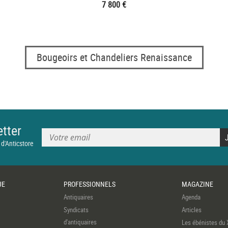
7 800 €
Bougeoirs et Chandeliers Renaissance
tter
 d'Anticstore
UE
PROFESSIONNELS
MAGAZINE
Antiquaires
Agenda
Syndicats
Articles
d'antiquaires
Les ébénistes du 