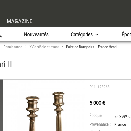
MAGAZINE
Nouveautés
Catégories
Épo
Renaissance
XVIe siècle et avant
Paire de Bougeoirs – France Henri II
>
>
>
i II
Réf : 123968
6 000 €
Époque :
e
<= XVI
si
Provenance :
France