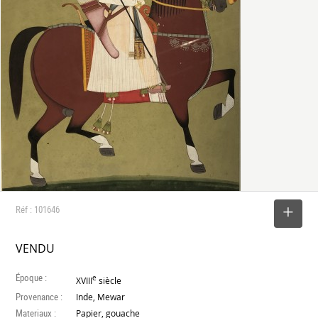
Réf : 101646
SELECTIONNER
VENDU
Époque :
e
XVIII
siècle
Provenance :
Inde, Mewar
Materiaux :
Papier, gouache