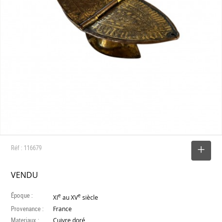
Réf : 116679
SELECTIONNER
VENDU
Époque :
e
e
XI
au XV
siècle
Provenance :
France
Materiaux :
Cuivre doré