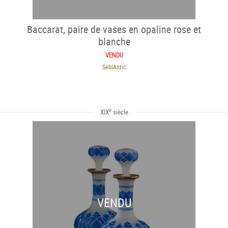
Baccarat, paire de vases en opaline rose et
blanche
VENDU
SeblAntic
e
XIX
siècle
VENDU