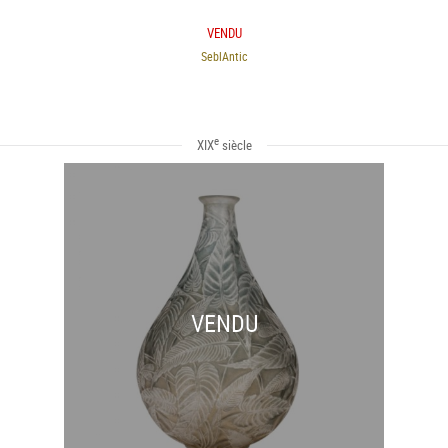
VENDU
SeblAntic
e
XIX
siècle
VENDU