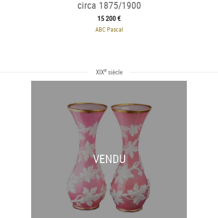
circa 1875/1900
15 200 €
ABC Pascal
e
XIX
siècle
VENDU