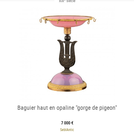
XIX
siècle
Baguier haut en opaline "gorge de pigeon"
7 000 €
SeblAntic