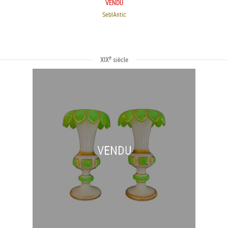
VENDU
SeblAntic
e
XIX
siècle
VENDU