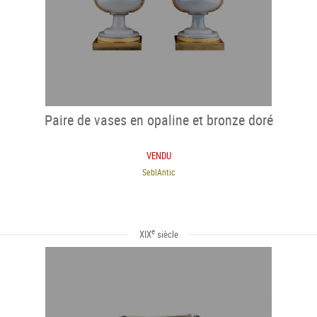
Paire de vases en opaline et bronze doré
VENDU
SeblAntic
e
XIX
siècle