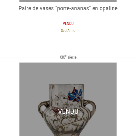
Paire de vases "porte-ananas" en opaline
VENDU
SeblAntic
e
XIX
siècle
VENDU