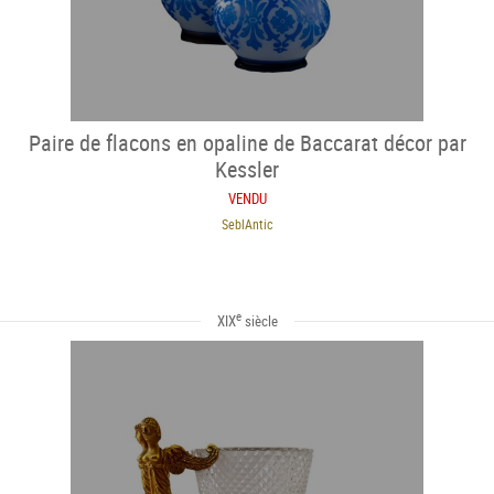
Paire de flacons en opaline de Baccarat décor par
Kessler
VENDU
SeblAntic
e
XIX
siècle