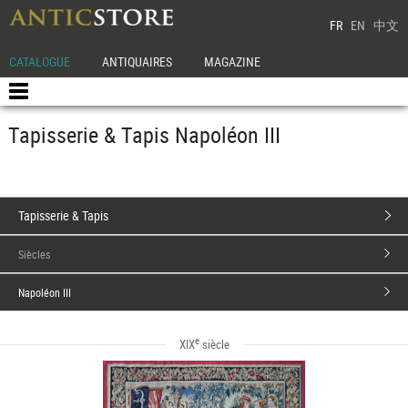
FR
EN
中文
CATALOGUE
ANTIQUAIRES
MAGAZINE
Tapisserie & Tapis Napoléon III
Tapisserie & Tapis
Siècles
Napoléon III
e
XIX
siècle