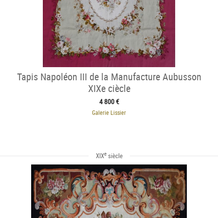
Tapis Napoléon III de la Manufacture Aubusson
XIXe ciècle
4 800 €
Galerie Lissier
e
XIX
siècle