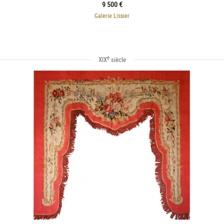
9 500 €
Galerie Lissier
e
XIX
siècle