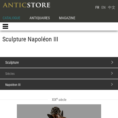
FR
EN
中文
CATALOGUE
ANTIQUAIRES
MAGAZINE
Sculpture Napoléon III
Sculpture
Siècles
Napoléon III
e
XIX
siècle