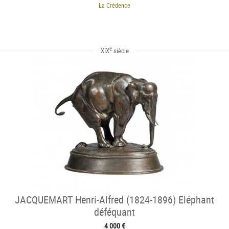
La Crédence
e
XIX
siècle
JACQUEMART Henri-Alfred (1824-1896) Eléphant
déféquant
4 000 €