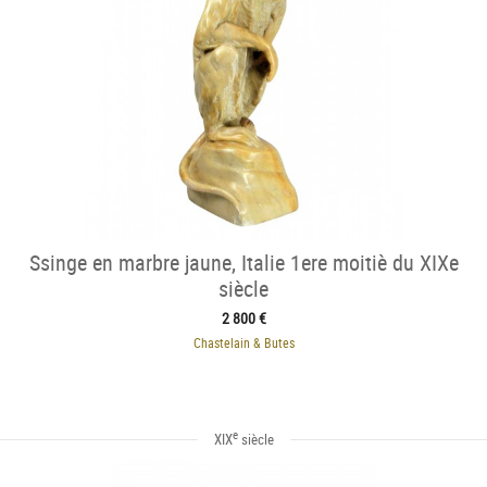
Ssinge en marbre jaune, Italie 1ere moitiè du XIXe
siècle
2 800 €
Chastelain & Butes
e
XIX
siècle