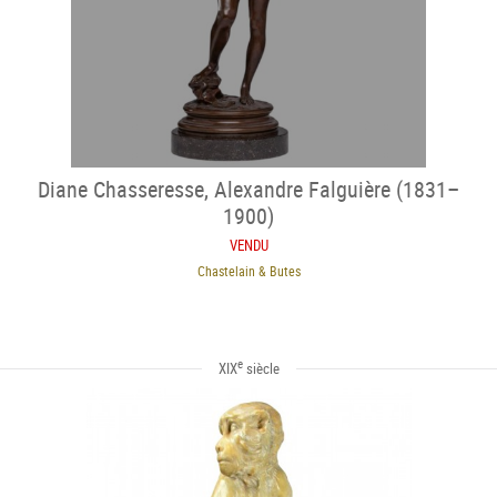
Diane Chasseresse, Alexandre Falguière (1831–
1900)
VENDU
Chastelain & Butes
e
XIX
siècle