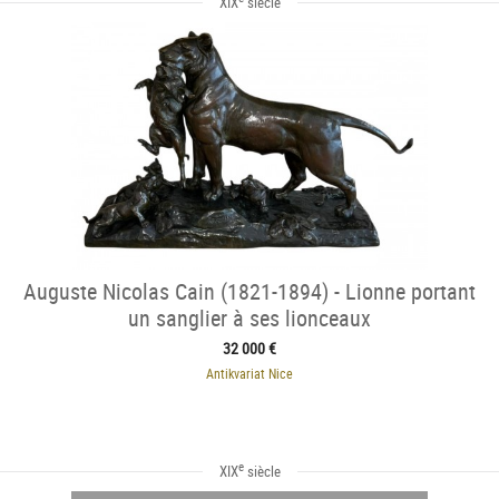
XIX
siècle
Auguste Nicolas Cain (1821-1894) - Lionne portant
un sanglier à ses lionceaux
32 000 €
Antikvariat Nice
e
XIX
siècle