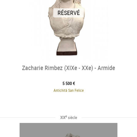
RÉSERVÉ
Zacharie Rimbez (XIXe - XXe) - Armide
5 500 €
Antichità San Felice
e
XIX
siècle