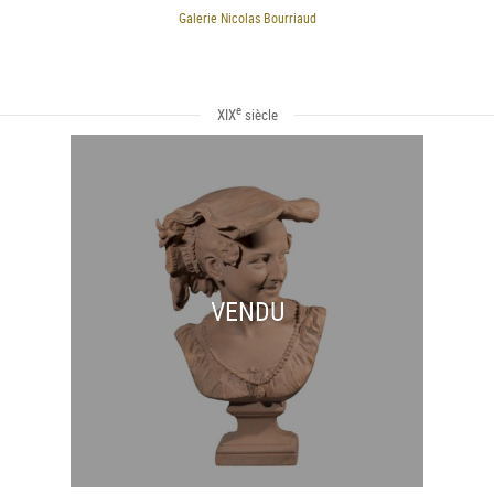
Galerie Nicolas Bourriaud
e
XIX
siècle
VENDU