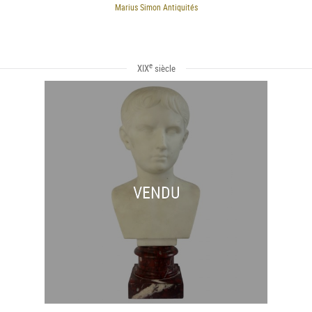
Marius Simon Antiquités
e
XIX
siècle
VENDU