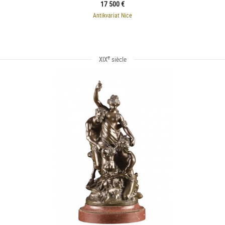
17 500 €
Antikvariat Nice
e
XIX
siècle