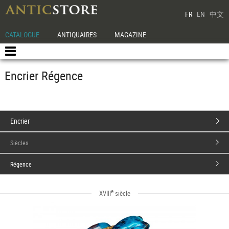
FR
EN
中文
CATALOGUE
ANTIQUAIRES
MAGAZINE
Encrier Régence
Encrier
Siècles
Régence
e
XVIII
siècle