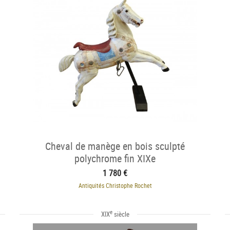
Cheval de manège en bois sculpté
polychrome fin XIXe
1 780 €
Antiquités Christophe Rochet
e
XIX
siècle