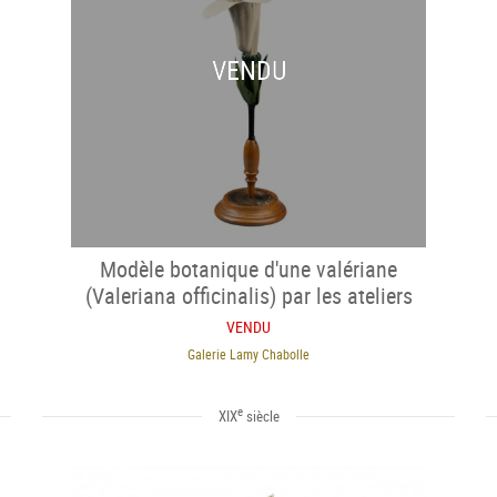
VENDU
Modèle botanique d'une valériane
(Valeriana officinalis) par les ateliers
Brendel
VENDU
Galerie Lamy Chabolle
e
XIX
siècle