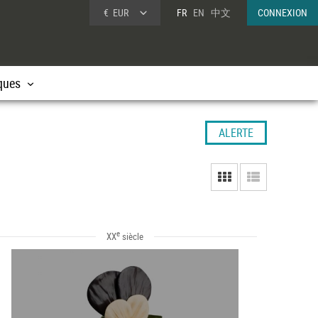
€
EUR
FR
EN
中文
CONNEXION
ques
ALERTE
e
XX
siècle