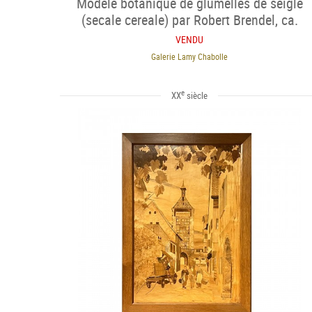
Modèle botanique de glumelles de seigle
(secale cereale) par Robert Brendel, ca.
1900
VENDU
Galerie Lamy Chabolle
e
XX
siècle