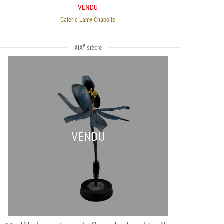
VENDU
Galerie Lamy Chabolle
e
XIX
siècle
VENDU