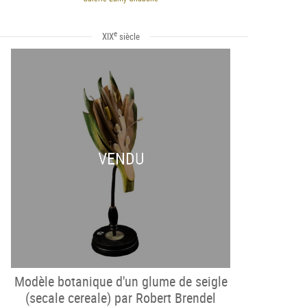
e
XIX
siècle
VENDU
Modèle botanique d'un glume de seigle
(secale cereale) par Robert Brendel