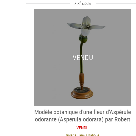
e
XIX
siècle
VENDU
Modèle botanique d'une fleur d'Aspérule
odorante (Asperula odorata) par Robert
Brende
VENDU
Galerie Lamy Chabolle