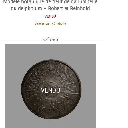
Modèle botanique de fleur de dauphinelle
ou delphnium – Robert et Reinhold
Brendel
VENDU
Galerie Lamy Chabolle
e
XIX
siècle
VENDU