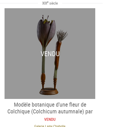
e
XIX
siècle
VENDU
Modèle botanique d'une fleur de
Colchique (Colchicum autumnale) par
Robert Brendel
VENDU
Galerie Lamy Chabolle