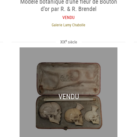
Modèle botanique d'une fleur de Bouton
d’or par R. & R. Brendel
VENDU
Galerie Lamy Chabolle
e
XIX
siècle
VENDU