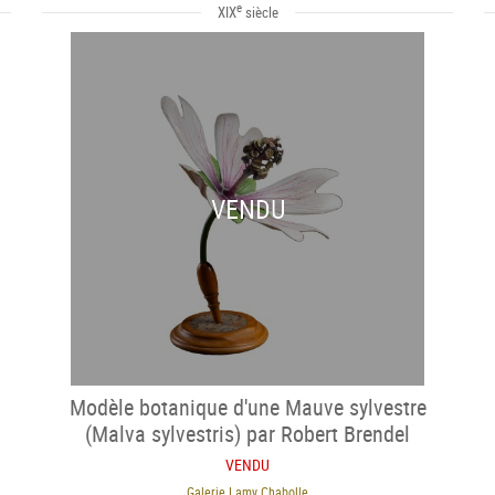
e
XIX
siècle
VENDU
Modèle botanique d'une Mauve sylvestre
(Malva sylvestris) par Robert Brendel
VENDU
Galerie Lamy Chabolle