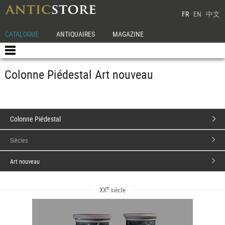
FR
EN
中文
CATALOGUE
ANTIQUAIRES
MAGAZINE
Colonne Piédestal Art nouveau
Colonne Piédestal
Siècles
Art nouveau
e
XX
siècle