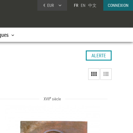
€
EUR
FR
EN
中文
CONNEXION
ques
ALERTE
e
XVII
siècle