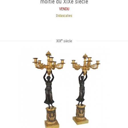
moitié du XIXe siècle
VENDU
Didascalies
e
XIX
siècle