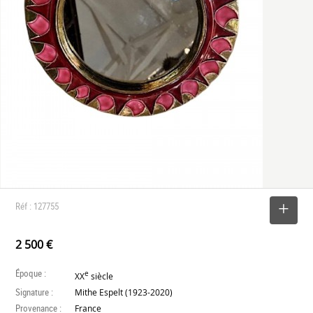
Réf : 127755
SELECTIONNER
2 500 €
Époque :
e
XX
siècle
Signature :
Mithe Espelt (1923-2020)
Provenance :
France