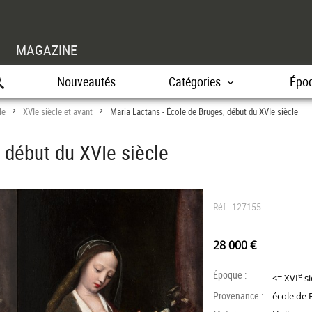
MAGAZINE
Nouveautés
Catégories
Épo
le
XVIe siècle et avant
Maria Lactans - École de Bruges, début du XVIe siècle
>
>
 début du XVIe siècle
Réf : 127155
28 000 €
Époque :
e
<= XVI
si
Provenance :
école de 