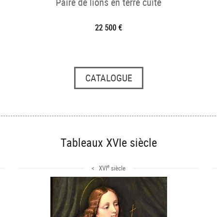
Paire de lions en terre cuite
22 500 €
CATALOGUE
Tableaux XVIe siècle
e
< XVI
siècle