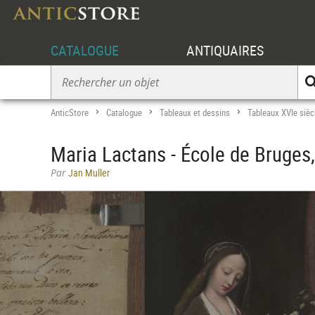
CATALOGUE
ANTIQUAIRES
AnticStore
Catalogue
Tableaux et dessins
Tableaux XVIe sièc
>
>
>
Maria Lactans - École de Bruges,
Par
Jan Muller