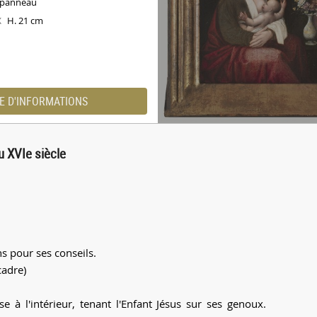
r panneau
H. 21 cm
X
E D'INFORMATIONS
u XVIe siècle
s pour ses conseils.
cadre)
e à l'intérieur, tenant l'Enfant Jésus sur ses genoux.