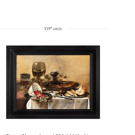
e
XVII
siècle