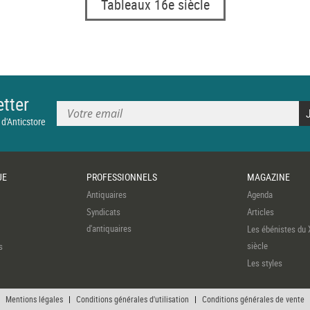
Tableaux 16e siècle
tter
 d'Anticstore
UE
PROFESSIONNELS
MAGAZINE
Antiquaires
Agenda
Syndicats
Articles
d'antiquaires
Les ébénistes du 
siècle
s
Les styles
Mentions légales
|
Conditions générales d'utilisation
|
Conditions générales de vente