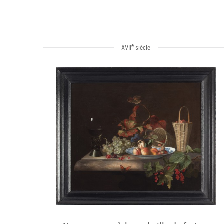
e
XVII
siècle