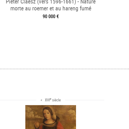
Pieter Claesz (vers 1596-1661) - Nature
morte au roemer et au hareng fumé
90 000 €
e
< XVI
siècle