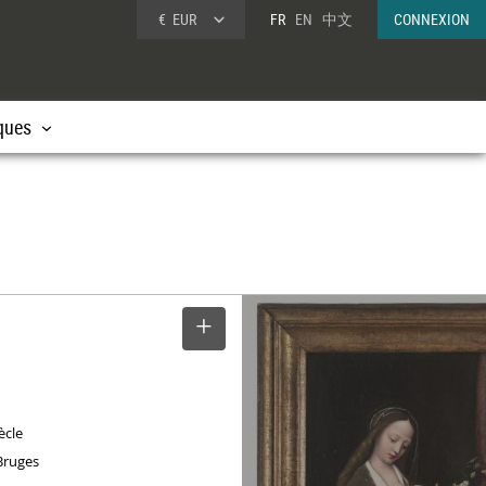
€
EUR
FR
EN
中文
CONNEXION
ques
SELECTIONNER
ècle
Bruges